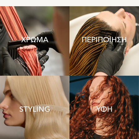
ΧΡΩΜΑ
ΠΕΡΙΠΟΙΗΣΗ
STYLING
ΥΦΗ