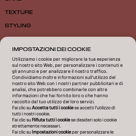
TEXTURE
STYLING
ISPIRAZIONE
IMPOSTAZIONI DEI COOKIE
FORMAZIONE
Utilizziamo i cookie per migliorare la tua esperienza
INFORMAZIONI
sul nostro sito Web, per personalizzare i contenuti e
gli annunci e per analizzare il nostro traffico.
Condividiamo inoltre informazioni sull'utilizzo del
SALON FINDER
nostro sito Web con i nostri partner pubblicitari e di
analisi, che potrebbero combinarle con altre
DIVENTA PARTNER
informazioni che hai fornito loro o che hanno
raccolto dal tuo utilizzo dei loro servizi.
CONTATTACI
Fai clic su
Accetta tutti i cookie
se accetti l'utilizzo di
tutti i nostri cookie.
Fai clic su
Rifiuta tutti i cookie
se desideri solo i cookie
strettamente necessari.
Impronta
Privacy Policy
Cookie Policy
Termini di utilizzo
Fai clic su
Impostazioni cookie
per personalizzare le
Accessibilità