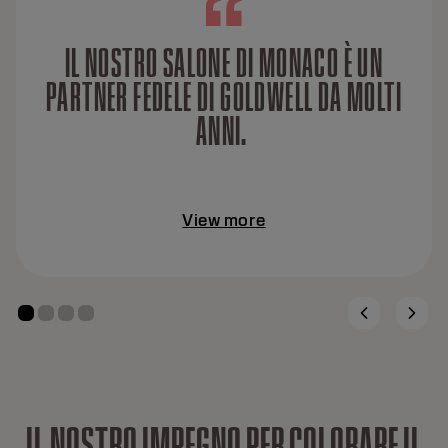
IL NOSTRO SALONE DI MONACO È UN
PARTNER FEDELE DI GOLDWELL DA MOLTI
ANNI.
View more
I
L
N
O
S
T
R
O
I
M
P
E
G
N
O
P
E
R
C
O
L
O
R
A
R
E
I
L