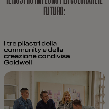
F
U
T
U
R
O
:
I tre pilastri della
community e della
creazione condivisa
Goldwell