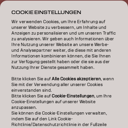
INSPIRATION
COOKIE EINSTELLUNGEN
Wir verwenden Cookies, um Ihre Erfahrung auf
EDUCATION
unserer Website zu verbessern, um Inhalte und
Anzeigen zu personalisieren und um unseren Traffic
ÜBER
zu analysieren. Wir geben auch Informationen über
Ihre Nutzung unserer Website an unsere Werbe-
SALON FINDER
und Analysepartner weiter, die diese mit anderen
Informationen kombinieren können, die Sie Ihnen
PARTNER WERDEN
zur Verfügung gestellt haben oder die sie aus der
Nutzung Ihrer Dienste gesammelt haben.
KONTAKTIERE UNS
Bitte klicken Sie auf
Alle Cookies akzeptieren
, wenn
Sie mit der Verwendung aller unserer Cookies
einverstanden sind.
Impressum
Datenschutzerklärung
Cookie Policy
Bitte klicken Sie auf
Cookie-Einstellungen
, um Ihre
Nutzungsbedingungen
Barrierefreiheitserklärung
Cookie-Einstellungen auf unserer Website
anzupassen.
Sie können die Cookie-Einstellungen verwalten,
indem Sie auf den Link Cookie-
CH | German
Richtlinie/Datenschutzrichtlinie in der Fußzeile