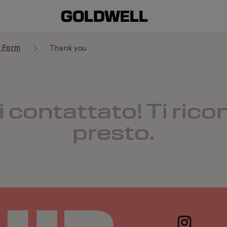
t Form
Thank you
i contattato! Ti rico
presto.