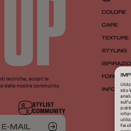
COLORE
CARE
TEXTURE
STYLING
ISPIRAZI
IMP
FORMAZI
di tecniche, scopri le
Utili
rte della nostra community
INFORMAZ
sito 
anali
sull'
STYLIST
pubbl
COMMUNITY
infor
utili
 E-MAIL
Fai cl