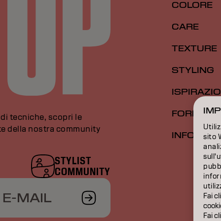
COLORE
CARE
TEXTURE
STYLING
ISPIRAZI
IMP
FORMAZI
di tecniche, scopri le
Utili
rte della nostra community
INFORMAZ
sito 
anali
sull'
STYLIST
pubbl
COMMUNITY
infor
utili
 E-MAIL
Fai cl
cooki
Fai cl