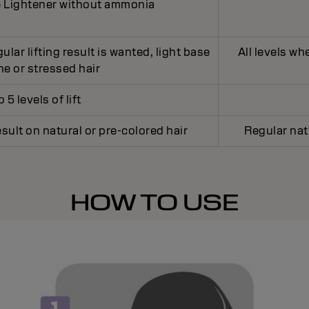
 Lightener without ammonia
ular lifting result is wanted, light base
All levels wh
ine or stressed hair
 5 levels of lift
esult on natural or pre-colored hair
Regular natu
HOW TO USE