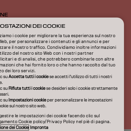
ONE
OSTAZIONI DEI COOKIE
ONE
zziamo i cookie per migliorare la tua esperienza sul nostro
IONI
Web, per personalizzare i contenuti e gli annunci e per
zzare il nostro traffico. Condividiamo inoltre informazioni
utilizzo del nostro sito Web con i nostri partner
icitari e di analisi, che potrebbero combinarle con altre
mazioni che hai fornito loro o che hanno raccolto dal tuo
zzo dei loro servizi.
ic su
Accetta tutti i cookie
se accetti l'utilizzo di tutti i nostri
e.
ic su
Rifiuta tutti i cookie
se desideri solo i cookie strettamente
sari.
ic su
Impostazioni cookie
per personalizzare le impostazioni
ookie sul nostro sito web.
IT | Italian
gestire le impostazioni dei cookie facendo clic sul
gamento Cookie policy/Privacy Policy nel piè di pagina.
ione dei Cookie
Impronta