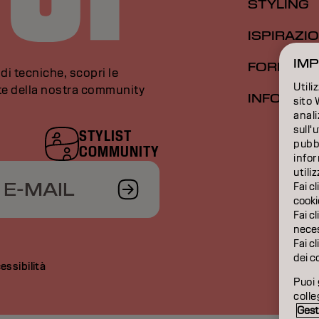
STYLING
ISPIRAZI
IMP
FORMAZI
di tecniche, scopri le
Utili
rte della nostra community
INFORMAZ
sito 
anali
sull'
STYLIST
pubbl
COMMUNITY
infor
utili
 E-MAIL
Fai cl
cooki
Fai cl
neces
Fai cl
dei c
essibilità
Puoi 
colle
Gest