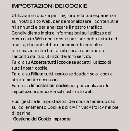
IMPOSTAZIONI DEI COOKIE
FORMAZIONE
Utilizziamo i cookie per migliorare la tua esperienza
INFORMAZIONI
sul nostro sito Web, per personalizzare i contenuti e
gli annunci e per analizzare il nostro traffico.
Condividiamo inoltre informazioni sull'utilizzo del
SALON FINDER
nostro sito Web con i nostri partner pubblicitari e di
analisi, che potrebbero combinarle con altre
DIVENTA PARTNER
informazioni che hai fornito loro o che hanno
raccolto dal tuo utilizzo dei loro servizi.
CONTATTACI
Fai clic su
Accetta tutti i cookie
se accetti l'utilizzo di
tutti i nostri cookie.
Fai clic su
Rifiuta tutti i cookie
se desideri solo i cookie
strettamente necessari.
Impronta
Privacy Policy
Cookie Policy
Termini di utilizzo
Fai clic su
Impostazioni cookie
per personalizzare le
Accessibilità
impostazioni dei cookie sul nostro sito web.
Puoi gestire le impostazioni dei cookie facendo clic
sul collegamento Cookie policy/Privacy Policy nel piè
IT | Italian
di pagina.
Gestione dei Cookie
Impronta