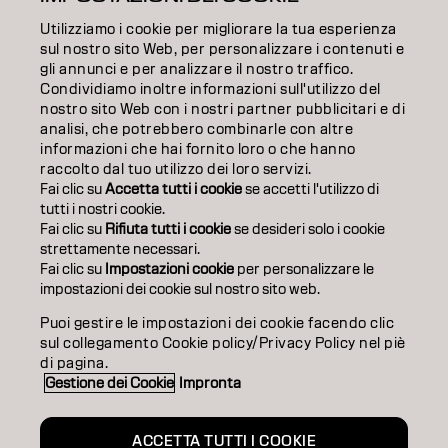
FORMAZIONE
Utilizziamo i cookie per migliorare la tua esperienza
INFORMAZIONI
sul nostro sito Web, per personalizzare i contenuti e
gli annunci e per analizzare il nostro traffico.
Condividiamo inoltre informazioni sull'utilizzo del
SALON FINDER
nostro sito Web con i nostri partner pubblicitari e di
analisi, che potrebbero combinarle con altre
DIVENTA PARTNER
informazioni che hai fornito loro o che hanno
raccolto dal tuo utilizzo dei loro servizi.
CONTATTACI
Fai clic su
Accetta tutti i cookie
se accetti l'utilizzo di
tutti i nostri cookie.
Fai clic su
Rifiuta tutti i cookie
se desideri solo i cookie
strettamente necessari.
Impronta
Privacy Policy
Cookie Policy
Termini di utilizzo
Fai clic su
Impostazioni cookie
per personalizzare le
Accessibilità
impostazioni dei cookie sul nostro sito web.
Puoi gestire le impostazioni dei cookie facendo clic
sul collegamento Cookie policy/Privacy Policy nel piè
IT | Italian
di pagina.
Gestione dei Cookie
Impronta
Goldwell is part of
ACCETTA TUTTI I COOKIE