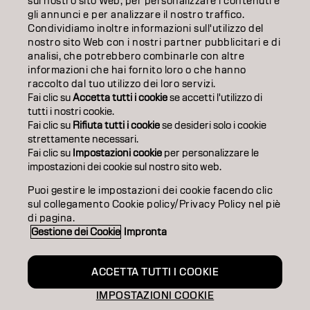
INFORMAZIONI
sul nostro sito Web, per personalizzare i contenuti e
gli annunci e per analizzare il nostro traffico.
Condividiamo inoltre informazioni sull'utilizzo del
SALON FINDER
nostro sito Web con i nostri partner pubblicitari e di
analisi, che potrebbero combinarle con altre
DIVENTA PARTNER
informazioni che hai fornito loro o che hanno
raccolto dal tuo utilizzo dei loro servizi.
CONTATTACI
Fai clic su
Accetta tutti i cookie
se accetti l'utilizzo di
tutti i nostri cookie.
Fai clic su
Rifiuta tutti i cookie
se desideri solo i cookie
strettamente necessari.
Impronta
Privacy Policy
Cookie Policy
Termini di utilizzo
Fai clic su
Impostazioni cookie
per personalizzare le
Accessibilità
impostazioni dei cookie sul nostro sito web.
Puoi gestire le impostazioni dei cookie facendo clic
sul collegamento Cookie policy/Privacy Policy nel piè
IT | Italian
di pagina.
Gestione dei Cookie
Impronta
Goldwell is part of
ACCETTA TUTTI I COOKIE
IMPOSTAZIONI COOKIE