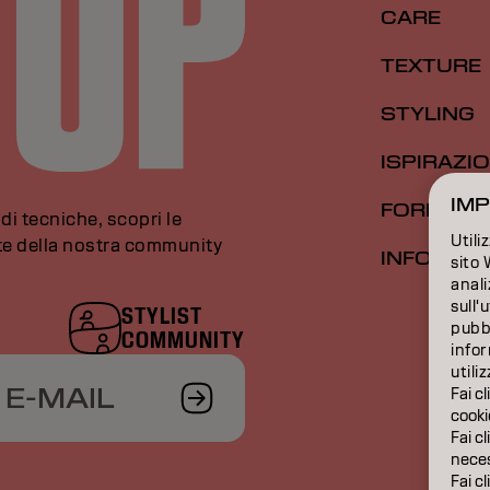
CARE
TEXTURE
STYLING
ISPIRAZI
IMP
FORMAZI
di tecniche, scopri le
Utili
rte della nostra community
INFORMAZ
sito 
anali
sull'
STYLIST
pubbl
COMMUNITY
infor
utili
 E-MAIL
Fai cl
cooki
Fai cl
neces
Fai cl