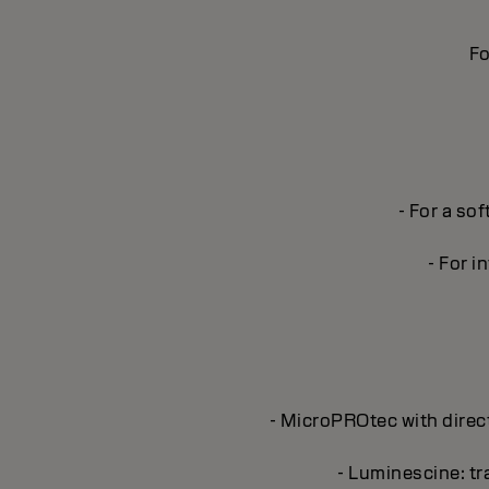
Fo
- For a sof
- For i
- MicroPROtec with direct
- Luminescine: tra