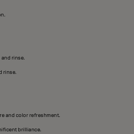
on.
s and rinse.
d rinse.
are and color refreshment.
ificent brilliance.