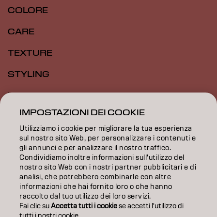
COLORE
CARE
TEXTURE
STYLING
ISPIRAZIONE
IMPOSTAZIONI DEI COOKIE
FORMAZIONE
Utilizziamo i cookie per migliorare la tua esperienza
INFORMAZIONI
sul nostro sito Web, per personalizzare i contenuti e
gli annunci e per analizzare il nostro traffico.
Condividiamo inoltre informazioni sull'utilizzo del
SALON FINDER
nostro sito Web con i nostri partner pubblicitari e di
analisi, che potrebbero combinarle con altre
DIVENTA PARTNER
informazioni che hai fornito loro o che hanno
raccolto dal tuo utilizzo dei loro servizi.
CONTATTACI
Fai clic su
Accetta tutti i cookie
se accetti l'utilizzo di
tutti i nostri cookie.