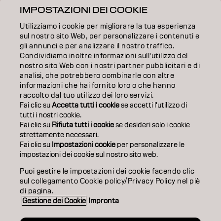
IMPOSTAZIONI DEI COOKIE
FORMAZIONE
Utilizziamo i cookie per migliorare la tua esperienza
INFORMAZIONI
sul nostro sito Web, per personalizzare i contenuti e
gli annunci e per analizzare il nostro traffico.
Condividiamo inoltre informazioni sull'utilizzo del
SALON FINDER
nostro sito Web con i nostri partner pubblicitari e di
analisi, che potrebbero combinarle con altre
DIVENTA PARTNER
informazioni che hai fornito loro o che hanno
raccolto dal tuo utilizzo dei loro servizi.
CONTATTACI
Fai clic su
Accetta tutti i cookie
se accetti l'utilizzo di
tutti i nostri cookie.
Fai clic su
Rifiuta tutti i cookie
se desideri solo i cookie
strettamente necessari.
Impronta
Privacy Policy
Cookie Policy
Termini di utilizzo
Fai clic su
Impostazioni cookie
per personalizzare le
Accessibilità
impostazioni dei cookie sul nostro sito web.
Puoi gestire le impostazioni dei cookie facendo clic
sul collegamento Cookie policy/Privacy Policy nel piè
IT | Italian
di pagina.
Gestione dei Cookie
Impronta