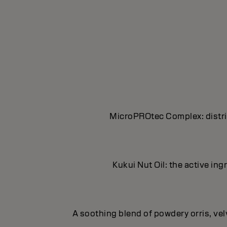
MicroPROtec Complex: distrib
Kukui Nut Oil: the active in
A soothing blend of powdery orris, ve