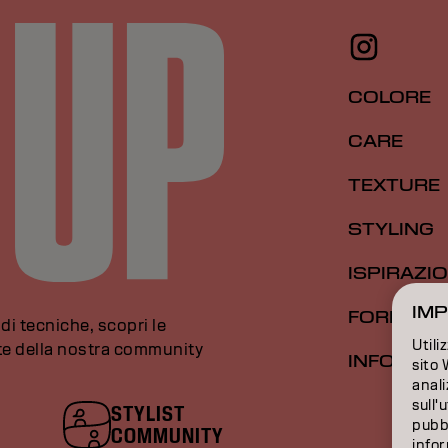
COLORE
CARE
TEXTURE
STYLING
ISPIRAZI
IMP
FORMAZI
di tecniche, scopri le
Utili
rte della nostra community
INFORMAZ
sito 
anali
sull'
STYLIST
pubbl
COMMUNITY
infor