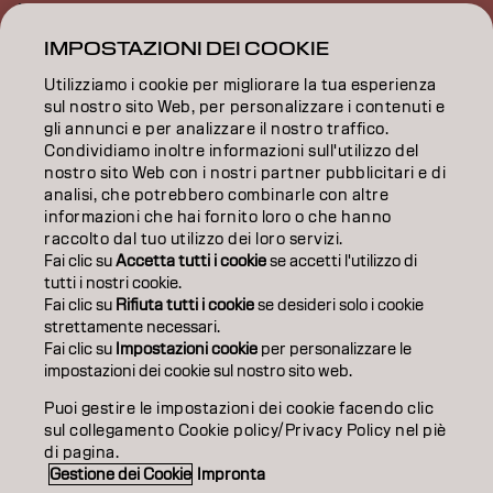
ISPIRAZIONE
IMPOSTAZIONI DEI COOKIE
FORMAZIONE
Utilizziamo i cookie per migliorare la tua esperienza
INFORMAZIONI
sul nostro sito Web, per personalizzare i contenuti e
gli annunci e per analizzare il nostro traffico.
Condividiamo inoltre informazioni sull'utilizzo del
SALON FINDER
nostro sito Web con i nostri partner pubblicitari e di
analisi, che potrebbero combinarle con altre
DIVENTA PARTNER
informazioni che hai fornito loro o che hanno
raccolto dal tuo utilizzo dei loro servizi.
CONTATTACI
Fai clic su
Accetta tutti i cookie
se accetti l'utilizzo di
tutti i nostri cookie.
Fai clic su
Rifiuta tutti i cookie
se desideri solo i cookie
strettamente necessari.
Impronta
Privacy Policy
Cookie Policy
Termini di utilizzo
Fai clic su
Impostazioni cookie
per personalizzare le
Accessibilità
impostazioni dei cookie sul nostro sito web.
Puoi gestire le impostazioni dei cookie facendo clic
sul collegamento Cookie policy/Privacy Policy nel piè
IT | Italian
di pagina.
Gestione dei Cookie
Impronta