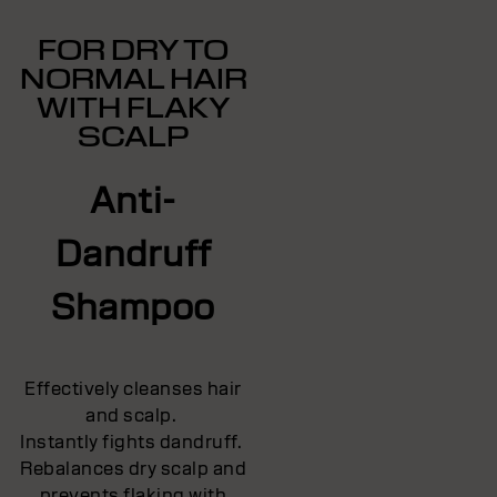
FOR DRY TO
NORMAL HAIR
WITH FLAKY
SCALP
Anti-
Dandruff
Shampoo
Effectively cleanses hair
and scalp.
Instantly fights dandruff.
Rebalances dry scalp and
prevents flaking with