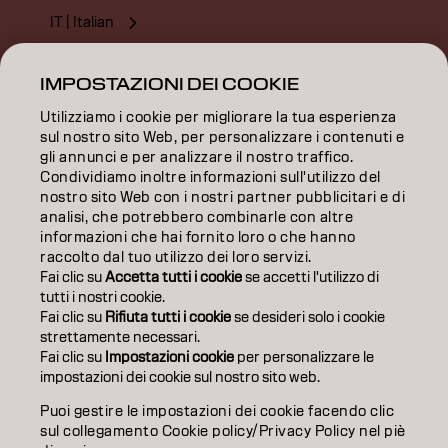
IT | Italian
IMPOSTAZIONI DEI COOKIE
Goldwell is part of
Utilizziamo i cookie per migliorare la tua esperienza
sul nostro sito Web, per personalizzare i contenuti e
gli annunci e per analizzare il nostro traffico.
Condividiamo inoltre informazioni sull'utilizzo del
nostro sito Web con i nostri partner pubblicitari e di
analisi, che potrebbero combinarle con altre
Select
informazioni che hai fornito loro o che hanno
your
raccolto dal tuo utilizzo dei loro servizi.
Africa
location:
Fai clic su
Accetta tutti i cookie
se accetti l'utilizzo di
tutti i nostri cookie.
Fai clic su
Rifiuta tutti i cookie
se desideri solo i cookie
Asia
strettamente necessari.
Fai clic su
Impostazioni cookie
per personalizzare le
impostazioni dei cookie sul nostro sito web.
Europe
Puoi gestire le impostazioni dei cookie facendo clic
sul collegamento Cookie policy/Privacy Policy nel piè