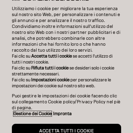
FORMAZIONE
Utilizziamo i cookie per migliorare la tua esperienza
INFORMAZIONI
sul nostro sito Web, per personalizzare i contenuti e
gli annunci e per analizzare il nostro traffico.
Condividiamo inoltre informazioni sull'utilizzo del
SALON FINDER
nostro sito Web con i nostri partner pubblicitari e di
analisi, che potrebbero combinarle con altre
DIVENTA PARTNER
informazioni che hai fornito loro o che hanno
raccolto dal tuo utilizzo dei loro servizi.
CONTATTACI
Fai clic su
Accetta tutti i cookie
se accetti l'utilizzo di
tutti i nostri cookie.
Fai clic su
Rifiuta tutti i cookie
se desideri solo i cookie
strettamente necessari.
Impronta
Privacy Policy
Cookie Policy
Termini di utilizzo
Fai clic su
Impostazioni cookie
per personalizzare le
Accessibilità
impostazioni dei cookie sul nostro sito web.
Puoi gestire le impostazioni dei cookie facendo clic
sul collegamento Cookie policy/Privacy Policy nel piè
IT | Italian
di pagina.
Gestione dei Cookie
Impronta
Goldwell is part of
ACCETTA TUTTI I COOKIE