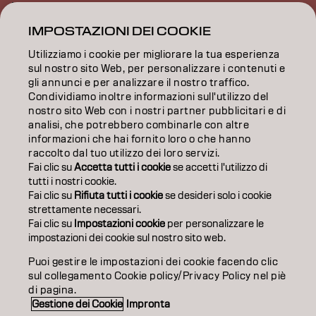
ISPIRAZIONE
IMPOSTAZIONI DEI COOKIE
FORMAZIONE
Utilizziamo i cookie per migliorare la tua esperienza
INFORMAZIONI
sul nostro sito Web, per personalizzare i contenuti e
gli annunci e per analizzare il nostro traffico.
Condividiamo inoltre informazioni sull'utilizzo del
SALON FINDER
nostro sito Web con i nostri partner pubblicitari e di
analisi, che potrebbero combinarle con altre
DIVENTA PARTNER
informazioni che hai fornito loro o che hanno
raccolto dal tuo utilizzo dei loro servizi.
CONTATTACI
Fai clic su
Accetta tutti i cookie
se accetti l'utilizzo di
tutti i nostri cookie.
Fai clic su
Rifiuta tutti i cookie
se desideri solo i cookie
strettamente necessari.
Impronta
Privacy Policy
Cookie Policy
Termini di utilizzo
Fai clic su
Impostazioni cookie
per personalizzare le
Accessibilità
impostazioni dei cookie sul nostro sito web.
Puoi gestire le impostazioni dei cookie facendo clic
sul collegamento Cookie policy/Privacy Policy nel piè
IT | Italian
di pagina.
Gestione dei Cookie
Impronta