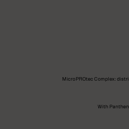
MicroPROtec Complex: distrib
With Pantheno