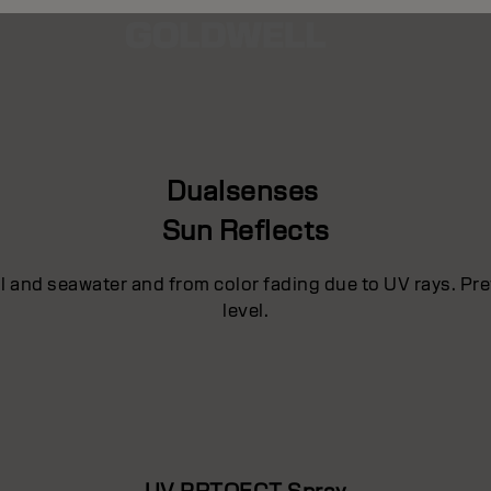
Dualsenses
Sun Reflects
ol and seawater and from color fading due to UV rays. P
level.