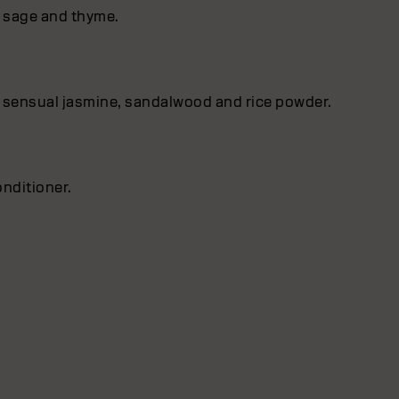
f sage and thyme.
 by sensual jasmine, sandalwood and rice powder.
onditioner.