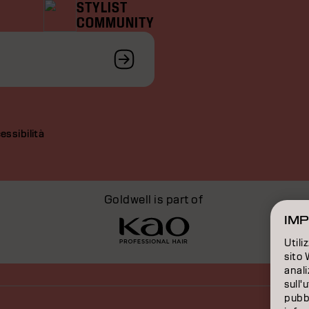
STYLIST
COMMUNITY
essibilità
Goldwell is part of
IMP
Utili
sito 
anali
sull'
pubbl