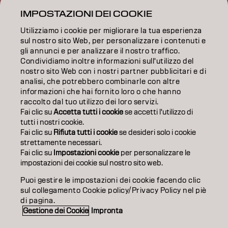
IMPOSTAZIONI DEI COOKIE
FORMAZIONE
Utilizziamo i cookie per migliorare la tua esperienza
sul nostro sito Web, per personalizzare i contenuti e
INFORMAZIONI
gli annunci e per analizzare il nostro traffico.
Condividiamo inoltre informazioni sull'utilizzo del
SALON FINDER
nostro sito Web con i nostri partner pubblicitari e di
analisi, che potrebbero combinarle con altre
DIVENTA PARTNER
informazioni che hai fornito loro o che hanno
raccolto dal tuo utilizzo dei loro servizi.
CONTATTACI
Fai clic su
Accetta tutti i cookie
se accetti l'utilizzo di
tutti i nostri cookie.
Fai clic su
Rifiuta tutti i cookie
se desideri solo i cookie
strettamente necessari.
Impronta
Privacy Policy
Cookie Policy
Termini di utilizzo
Fai clic su
Impostazioni cookie
per personalizzare le
Accessibilità
impostazioni dei cookie sul nostro sito web.
Puoi gestire le impostazioni dei cookie facendo clic
sul collegamento Cookie policy/Privacy Policy nel piè
IT | Italian
di pagina.
Gestione dei Cookie
Impronta