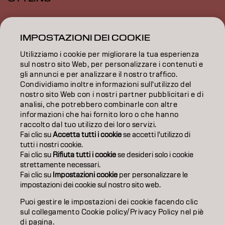
ISPIRAZIONE
IMPOSTAZIONI DEI COOKIE
FORMAZIONE
Utilizziamo i cookie per migliorare la tua esperienza
sul nostro sito Web, per personalizzare i contenuti e
INFORMAZIONI
gli annunci e per analizzare il nostro traffico.
Condividiamo inoltre informazioni sull'utilizzo del
SALON FINDER
nostro sito Web con i nostri partner pubblicitari e di
analisi, che potrebbero combinarle con altre
DIVENTA PARTNER
informazioni che hai fornito loro o che hanno
raccolto dal tuo utilizzo dei loro servizi.
CONTATTACI
Fai clic su
Accetta tutti i cookie
se accetti l'utilizzo di
tutti i nostri cookie.
Fai clic su
Rifiuta tutti i cookie
se desideri solo i cookie
strettamente necessari.
Impronta
Privacy Policy
Cookie Policy
Termini di utilizzo
Fai clic su
Impostazioni cookie
per personalizzare le
Accessibilità
impostazioni dei cookie sul nostro sito web.
Puoi gestire le impostazioni dei cookie facendo clic
sul collegamento Cookie policy/Privacy Policy nel piè
IT | Italian
di pagina.