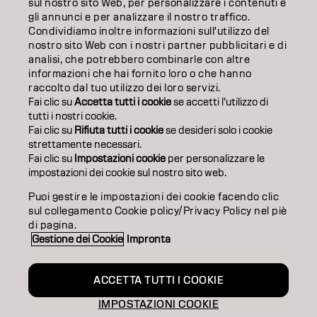
INFORMAZIONI
sul nostro sito Web, per personalizzare i contenuti e
gli annunci e per analizzare il nostro traffico.
Condividiamo inoltre informazioni sull'utilizzo del
SALON FINDER
nostro sito Web con i nostri partner pubblicitari e di
analisi, che potrebbero combinarle con altre
DIVENTA PARTNER
informazioni che hai fornito loro o che hanno
raccolto dal tuo utilizzo dei loro servizi.
CONTATTACI
Fai clic su
Accetta tutti i cookie
se accetti l'utilizzo di
tutti i nostri cookie.
Fai clic su
Rifiuta tutti i cookie
se desideri solo i cookie
strettamente necessari.
Impronta
Privacy Policy
Cookie Policy
Termini di utilizzo
Fai clic su
Impostazioni cookie
per personalizzare le
Accessibilità
impostazioni dei cookie sul nostro sito web.
Puoi gestire le impostazioni dei cookie facendo clic
sul collegamento Cookie policy/Privacy Policy nel piè
IT | Italian
di pagina.
Gestione dei Cookie
Impronta
Goldwell is part of
ACCETTA TUTTI I COOKIE
IMPOSTAZIONI COOKIE