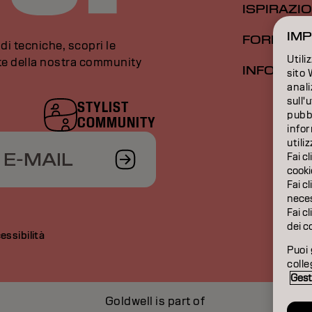
ISPIRAZI
IMP
FORMAZI
di tecniche, scopri le
Utili
rte della nostra community
INFORMAZ
sito 
anali
sull'
STYLIST
pubbl
COMMUNITY
infor
utili
 E-MAIL
Fai cl
cooki
Fai cl
neces
Fai cl
dei c
essibilità
Puoi 
colle
Gest
Goldwell is part of