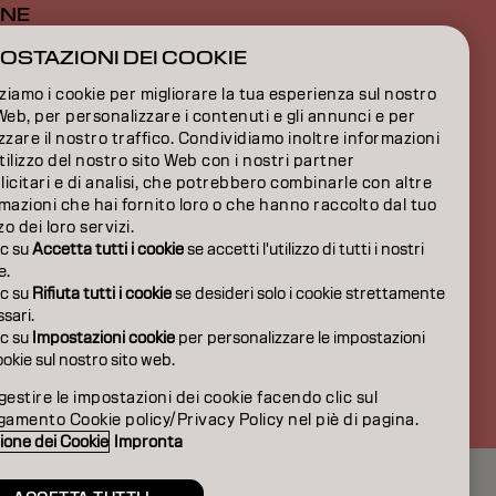
ONE
OSTAZIONI DEI COOKIE
ONE
zziamo i cookie per migliorare la tua esperienza sul nostro
IONI
Web, per personalizzare i contenuti e gli annunci e per
zzare il nostro traffico. Condividiamo inoltre informazioni
utilizzo del nostro sito Web con i nostri partner
icitari e di analisi, che potrebbero combinarle con altre
mazioni che hai fornito loro o che hanno raccolto dal tuo
zzo dei loro servizi.
ic su
Accetta tutti i cookie
se accetti l'utilizzo di tutti i nostri
e.
ic su
Rifiuta tutti i cookie
se desideri solo i cookie strettamente
sari.
ic su
Impostazioni cookie
per personalizzare le impostazioni
ookie sul nostro sito web.
IT | Italian
gestire le impostazioni dei cookie facendo clic sul
gamento Cookie policy/Privacy Policy nel piè di pagina.
ione dei Cookie
Impronta