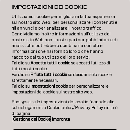
IMPOSTAZIONI DEI COOKIE
FORMAZIONE
Utilizziamo i cookie per migliorare la tua esperienza
INFORMAZIONI
sul nostro sito Web, per personalizzare i contenuti e
gli annunci e per analizzare il nostro traffico.
Condividiamo inoltre informazioni sull'utilizzo del
SALON FINDER
nostro sito Web con i nostri partner pubblicitari e di
analisi, che potrebbero combinarle con altre
DIVENTA PARTNER
informazioni che hai fornito loro o che hanno
raccolto dal tuo utilizzo dei loro servizi.
CONTATTACI
Fai clic su
Accetta tutti i cookie
se accetti l'utilizzo di
tutti i nostri cookie.
Fai clic su
Rifiuta tutti i cookie
se desideri solo i cookie
strettamente necessari.
Impronta
Privacy Policy
Cookie Policy
Termini di utilizzo
Fai clic su
Impostazioni cookie
per personalizzare le
Accessibilità
impostazioni dei cookie sul nostro sito web.
Puoi gestire le impostazioni dei cookie facendo clic
sul collegamento Cookie policy/Privacy Policy nel piè
IT | Italian
di pagina.
Gestione dei Cookie
Impronta