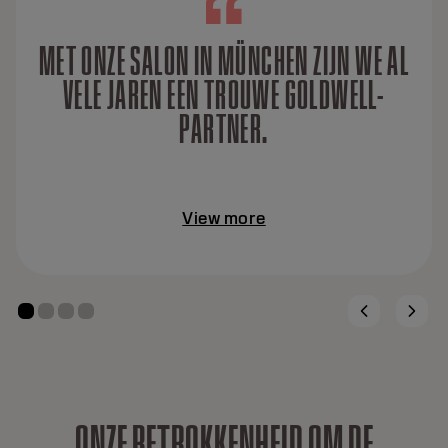
MET ONZE SALON IN MÜNCHEN ZIJN WE AL
VELE JAREN EEN TROUWE GOLDWELL-
PARTNER.
View more
O
N
Z
E
B
E
T
R
O
K
K
E
N
H
E
I
D
O
M
D
E