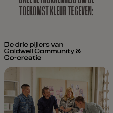
T
O
E
K
O
M
S
T
K
L
E
U
R
T
E
G
E
V
E
N
:
De drie pijlers van
Goldwell Community &
Co-creatie