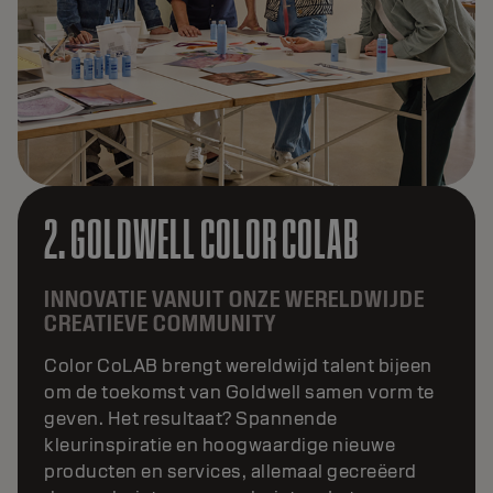
3. GOLDWELL COLOR COLLECTIVE
24/7 INSPIRATIE BINNEN HANDBEREIK
Goldwell Color Collective is een wereldwijde
social media-community waar het meest
gedurfde en creatieve talent inspireert via
digitale content en gesprekken. Dit continu
evoluerende netwerk zet kunst om in
zichtbaarheid en transformeert frisse ideeën