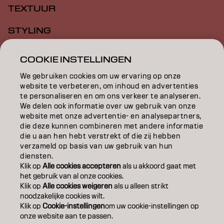
TEXTUUR
STYLING
INSPIRATIE
COOKIE INSTELLINGEN
EDUCATION
We gebruiken cookies om uw ervaring op onze
website te verbeteren, om inhoud en advertenties
OVER
te personaliseren en om ons verkeer te analyseren.
We delen ook informatie over uw gebruik van onze
website met onze advertentie- en analysepartners,
SALONVINDER
die deze kunnen combineren met andere informatie
die u aan hen hebt verstrekt of die zij hebben
WORD PARTNER
verzameld op basis van uw gebruik van hun
diensten.
CONTACT
Klik op
Alle cookies accepteren
als u akkoord gaat met
het gebruik van al onze cookies.
Klik op
Alle cookies weigeren
als u alleen strikt
noodzakelijke cookies wilt.
Colofon
Privacyverklaring
Cookiebeleid
Klik op
Cookie-instellingen
om uw cookie-instellingen op
Gebruiksvoorwaarden
Toegankelijkheidsverklaring
onze website aan te passen.