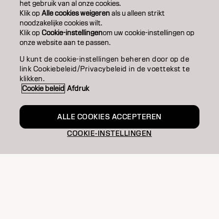
het gebruik van al onze cookies.
EDUCATION
Klik op
Alle cookies weigeren
als u alleen strikt
noodzakelijke cookies wilt.
Klik op
Cookie-instellingen
om uw cookie-instellingen op
OVER
onze website aan te passen.
SALONVINDER
U kunt de cookie-instellingen beheren door op de
link Cookiebeleid/Privacybeleid in de voettekst te
WORD PARTNER
klikken.
Cookie beleid
Afdruk
CONTACT
ALLE COOKIES ACCEPTEREN
COOKIE-INSTELLINGEN
Colofon
Privacyverklaring
Cookiebeleid
Gebruiksvoorwaarden
Toegankelijkheidsverklaring
NL | Dutch
Goldwell is part of