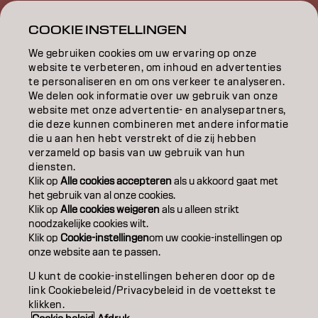
INSPIRATIE
COOKIE INSTELLINGEN
EDUCATION
We gebruiken cookies om uw ervaring op onze
website te verbeteren, om inhoud en advertenties
OVER
te personaliseren en om ons verkeer te analyseren.
We delen ook informatie over uw gebruik van onze
website met onze advertentie- en analysepartners,
SALONVINDER
die deze kunnen combineren met andere informatie
die u aan hen hebt verstrekt of die zij hebben
WORD PARTNER
verzameld op basis van uw gebruik van hun
diensten.
CONTACT
Klik op
Alle cookies accepteren
als u akkoord gaat met
het gebruik van al onze cookies.
Klik op
Alle cookies weigeren
als u alleen strikt
noodzakelijke cookies wilt.
Colofon
Privacyverklaring
Cookiebeleid
Klik op
Cookie-instellingen
om uw cookie-instellingen op
Gebruiksvoorwaarden
Toegankelijkheidsverklaring
onze website aan te passen.
U kunt de cookie-instellingen beheren door op de
link Cookiebeleid/Privacybeleid in de voettekst te
NL | Dutch
klikken.