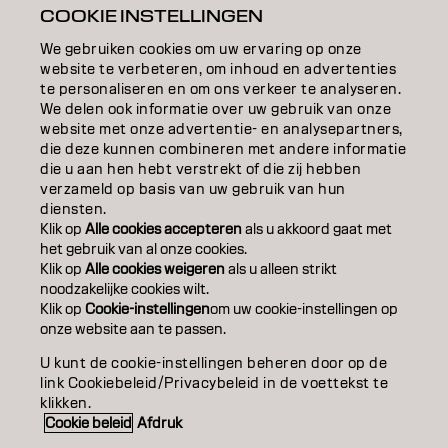
INSPIRATIE
COOKIE INSTELLINGEN
EDUCATION
We gebruiken cookies om uw ervaring op onze
website te verbeteren, om inhoud en advertenties
OVER
te personaliseren en om ons verkeer te analyseren.
We delen ook informatie over uw gebruik van onze
website met onze advertentie- en analysepartners,
SALONVINDER
die deze kunnen combineren met andere informatie
die u aan hen hebt verstrekt of die zij hebben
WORD PARTNER
verzameld op basis van uw gebruik van hun
diensten.
CONTACT
Klik op
Alle cookies accepteren
als u akkoord gaat met
het gebruik van al onze cookies.
Klik op
Alle cookies weigeren
als u alleen strikt
noodzakelijke cookies wilt.
Colofon
Privacyverklaring
Cookiebeleid
Klik op
Cookie-instellingen
om uw cookie-instellingen op
Gebruiksvoorwaarden
Toegankelijkheidsverklaring
onze website aan te passen.
U kunt de cookie-instellingen beheren door op de
link Cookiebeleid/Privacybeleid in de voettekst te
NL | Dutch
klikken.
Cookie beleid
Afdruk