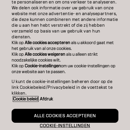
OVER
te personaliseren en om ons verkeer te analyseren.
We delen ook informatie over uw gebruik van onze
website met onze advertentie- en analysepartners,
SALONVINDER
die deze kunnen combineren met andere informatie
die u aan hen hebt verstrekt of die zij hebben
WORD PARTNER
verzameld op basis van uw gebruik van hun
diensten.
CONTACT
Klik op
Alle cookies accepteren
als u akkoord gaat met
het gebruik van al onze cookies.
Klik op
Alle cookies weigeren
als u alleen strikt
noodzakelijke cookies wilt.
Colofon
Privacyverklaring
Cookiebeleid
Klik op
Cookie-instellingen
om uw cookie-instellingen op
Gebruiksvoorwaarden
Toegankelijkheidsverklaring
onze website aan te passen.
U kunt de cookie-instellingen beheren door op de
link Cookiebeleid/Privacybeleid in de voettekst te
NL | Dutch
klikken.
Cookie beleid
Afdruk
Goldwell is part of
ALLE COOKIES ACCEPTEREN
COOKIE-INSTELLINGEN