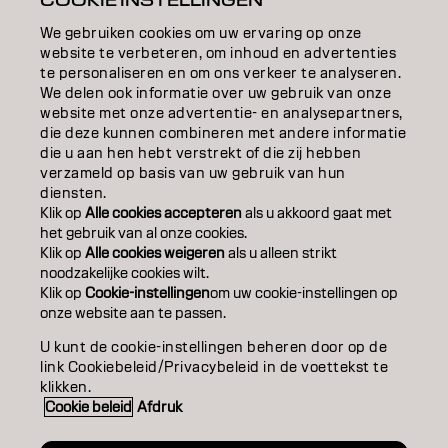
COOKIE INSTELLINGEN
EDUCATION
We gebruiken cookies om uw ervaring op onze
website te verbeteren, om inhoud en advertenties
OVER
te personaliseren en om ons verkeer te analyseren.
We delen ook informatie over uw gebruik van onze
website met onze advertentie- en analysepartners,
SALONVINDER
die deze kunnen combineren met andere informatie
die u aan hen hebt verstrekt of die zij hebben
WORD PARTNER
verzameld op basis van uw gebruik van hun
diensten.
CONTACT
Klik op
Alle cookies accepteren
als u akkoord gaat met
het gebruik van al onze cookies.
Klik op
Alle cookies weigeren
als u alleen strikt
noodzakelijke cookies wilt.
Colofon
Privacyverklaring
Cookiebeleid
Klik op
Cookie-instellingen
om uw cookie-instellingen op
Gebruiksvoorwaarden
Toegankelijkheidsverklaring
onze website aan te passen.
U kunt de cookie-instellingen beheren door op de
link Cookiebeleid/Privacybeleid in de voettekst te
NL | Dutch
klikken.
Cookie beleid
Afdruk