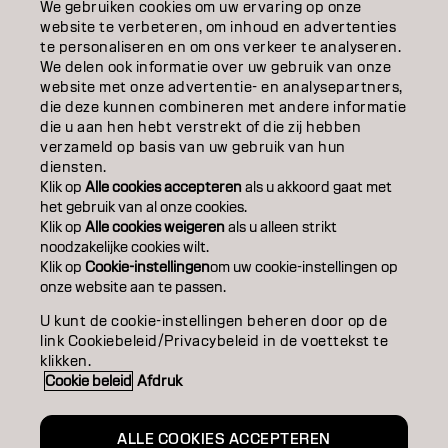
EDUCATION
We gebruiken cookies om uw ervaring op onze
website te verbeteren, om inhoud en advertenties
OVER
te personaliseren en om ons verkeer te analyseren.
We delen ook informatie over uw gebruik van onze
website met onze advertentie- en analysepartners,
SALONVINDER
die deze kunnen combineren met andere informatie
die u aan hen hebt verstrekt of die zij hebben
WORD PARTNER
verzameld op basis van uw gebruik van hun
diensten.
CONTACT
Klik op
Alle cookies accepteren
als u akkoord gaat met
het gebruik van al onze cookies.
Klik op
Alle cookies weigeren
als u alleen strikt
noodzakelijke cookies wilt.
Colofon
Privacyverklaring
Cookiebeleid
Klik op
Cookie-instellingen
om uw cookie-instellingen op
Gebruiksvoorwaarden
Toegankelijkheidsverklaring
onze website aan te passen.
U kunt de cookie-instellingen beheren door op de
link Cookiebeleid/Privacybeleid in de voettekst te
NL | Dutch
klikken.
Cookie beleid
Afdruk
Goldwell is part of
ALLE COOKIES ACCEPTEREN