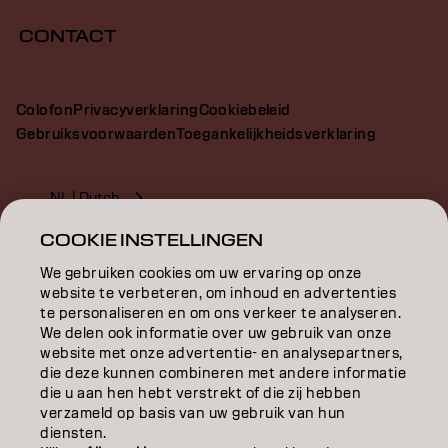
CONTACT
Colofon
Privacyverklaring
Cookiebeleid
Gebruiksvoorwaarden
Toegankelijkheidsverklaring
NL | Dutch
COOKIE INSTELLINGEN
We gebruiken cookies om uw ervaring op onze
Goldwell is part of
website te verbeteren, om inhoud en advertenties
te personaliseren en om ons verkeer te analyseren.
We delen ook informatie over uw gebruik van onze
website met onze advertentie- en analysepartners,
die deze kunnen combineren met andere informatie
die u aan hen hebt verstrekt of die zij hebben
Select
verzameld op basis van uw gebruik van hun
your
diensten.
Africa