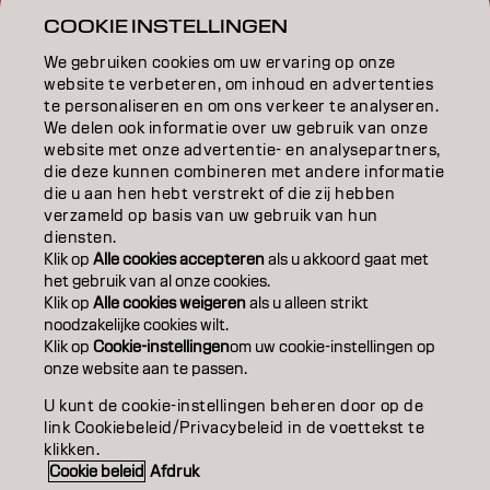
INSPIRATIE
COOKIE INSTELLINGEN
EDUCATION
We gebruiken cookies om uw ervaring op onze
website te verbeteren, om inhoud en advertenties
OVER
te personaliseren en om ons verkeer te analyseren.
We delen ook informatie over uw gebruik van onze
website met onze advertentie- en analysepartners,
SALONVINDER
die deze kunnen combineren met andere informatie
die u aan hen hebt verstrekt of die zij hebben
WORD PARTNER
verzameld op basis van uw gebruik van hun
diensten.
CONTACT
Klik op
Alle cookies accepteren
als u akkoord gaat met
het gebruik van al onze cookies.
Klik op
Alle cookies weigeren
als u alleen strikt
noodzakelijke cookies wilt.
Colofon
Privacyverklaring
Cookiebeleid
Klik op
Cookie-instellingen
om uw cookie-instellingen op
Gebruiksvoorwaarden
Toegankelijkheidsverklaring
onze website aan te passen.
U kunt de cookie-instellingen beheren door op de
link Cookiebeleid/Privacybeleid in de voettekst te
NL | Dutch
klikken.
Cookie beleid
Afdruk