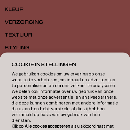
KLEUR
VERZORGING
TEXTUUR
STYLING
INSPIRATIE
COOKIE INSTELLINGEN
EDUCATION
We gebruiken cookies om uw ervaring op onze
website te verbeteren, om inhoud en advertenties
OVER
te personaliseren en om ons verkeer te analyseren.
We delen ook informatie over uw gebruik van onze
website met onze advertentie- en analysepartners,
SALONVINDER
die deze kunnen combineren met andere informatie
die u aan hen hebt verstrekt of die zij hebben
WORD PARTNER
verzameld op basis van uw gebruik van hun
diensten.
CONTACT
Klik op
Alle cookies accepteren
als u akkoord gaat met