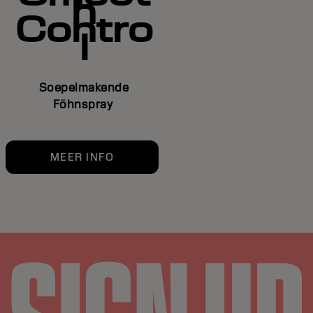
h
Contro
l
Soepelmakende
F
öhnspray
MEER INFO