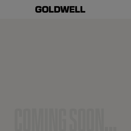
C
O
M
I
N
G
S
O
O
N
.
.
.