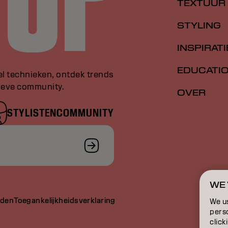
TEXTUUR
STYLING
INSPIRATI
EDUCATI
el technieken, ontdek trends
sieve community.
OVER
STYLISTENCOMMUNITY
WE 
rden
Toegankelijkheidsverklaring
We u
perso
click