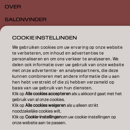
OVER
SALONVINDER
WORD PARTNER
COOKIE INSTELLINGEN
CONTACT
We gebruiken cookies om uw ervaring op onze website
te verbeteren, om inhoud en advertenties te
personaliseren en om ons verkeer te analyseren. We
delen ook informatie over uw gebruik van onze website
Colofon
Privacyverklaring
Cookiebeleid
met onze advertentie- en analysepartners, die deze
Gebruiksvoorwaarden
Toegankelijkheidsverklaring
kunnen combineren met andere informatie die u aan
hen hebt verstrekt of die zij hebben verzameld op
basis van uw gebruik van hun diensten.
NL | Dutch
Klik op
Alle cookies accepteren
als u akkoord gaat met het
gebruik van al onze cookies.
Klik op
Alle cookies weigeren
als u alleen strikt
noodzakelijke cookies wilt.
Goldwell is part of
Klik op
Cookie-instellingen
om uw cookie-instellingen op
onze website aan te passen.