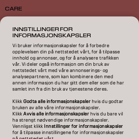
CARE
TEXTURE
INNSTILLINGER FOR
INFORMASJONSKAPSLER
STYLING
Vi bruker informasjonskapsler for å forbedre
INSPIRATION
opplevelsen din på nettstedet vårt, for å tilpasse
innhold og annonser, og for å analysere trafikken
EDUCATION
vår. Vi deler også informasjon om din bruk av
nettstedet vårt med våre annonserings- og
ABOUT
analysepartnere, som kan kombinere den med
annen informasjon du har gitt dem eller som de har
samlet inn fra din bruk av tjenestene deres.
SALON FINDER
Klikk
Godta alle informasjonskapsler
hvis du godtar
BECOME A PARTNER
bruken av alle våre informasjonskapsler.
Klikk
Avvis alle informasjonskapsler
hvis du bare vil
CONTACT US
ha strengt nødvendige informasjonskapsler.
Vennligst klikk
Innstillinger for informasjonskapsler
for å tilpasse innstillingene for informasjonskapsler
på nettstedet vårt.