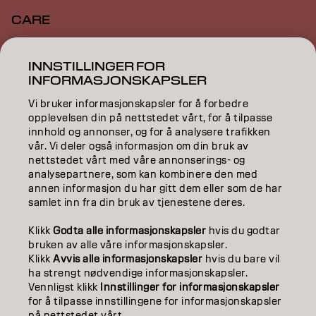
CARE
TEXTURE
INNSTILLINGER FOR
INFORMASJONSKAPSLER
STYLING
Vi bruker informasjonskapsler for å forbedre
INSPIRATION
opplevelsen din på nettstedet vårt, for å tilpasse
innhold og annonser, og for å analysere trafikken
EDUCATION
vår. Vi deler også informasjon om din bruk av
nettstedet vårt med våre annonserings- og
ABOUT
analysepartnere, som kan kombinere den med
annen informasjon du har gitt dem eller som de har
samlet inn fra din bruk av tjenestene deres.
SALON FINDER
Klikk
Godta alle informasjonskapsler
hvis du godtar
BECOME A PARTNER
bruken av alle våre informasjonskapsler.
Klikk
Avvis alle informasjonskapsler
hvis du bare vil
CONTACT US
ha strengt nødvendige informasjonskapsler.
Vennligst klikk
Innstillinger for informasjonskapsler
for å tilpasse innstillingene for informasjonskapsler
på nettstedet vårt.