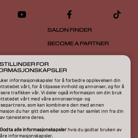
SALON FINDER
BECOME A PARTNER
CONTACT US
STILLINGER FOR
FORMASJONSKAPSLER
uker informasjonskapsler for å forbedre opplevelsen din
ION
ttstedet vårt, for å tilpasse innhold og annonser, og for å
sere trafikken vår. Vi deler også informasjon om din bruk
ON
ettstedet vårt med våre annonserings- og
ysepartnere, som kan kombinere den med annen
masjon du har gitt dem eller som de har samlet inn fra din
 av tjenestene deres.
Godta alle informasjonskapsler
hvis du godtar bruken av
våre informasjonskapsler.