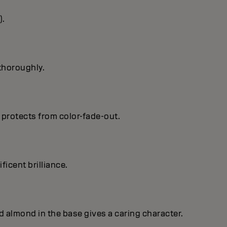
).
 thoroughly.
 protects from color-fade-out.
ficent brilIiance.
nd almond in the base gives a caring character.