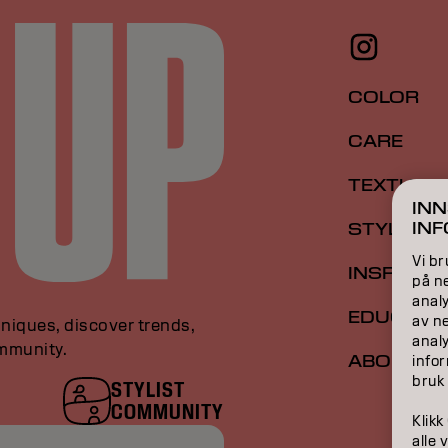
COLOR
CARE
TEXTURE
INN
IN
STYLING
Vi br
INSPIRAT
på ne
analy
EDUCATI
av n
niques, discover trends,
anal
ommunity.
ABOUT
infor
bruk
STYLIST
COMMUNITY
Klikk
alle 