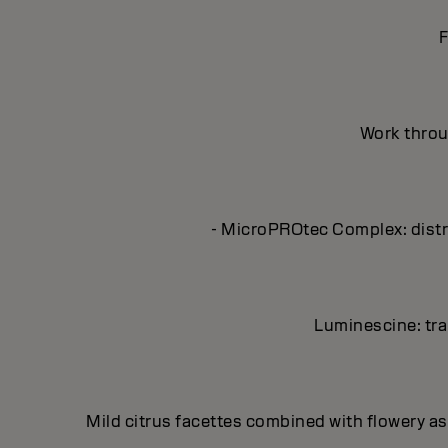
F
Work throug
- MicroPROtec Complex: distri
Luminescine: tran
Mild citrus facettes combined with flowery asp