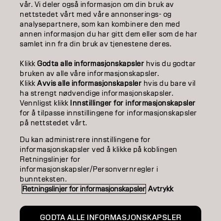
EDUCATION
vår. Vi deler også informasjon om din bruk av
nettstedet vårt med våre annonserings- og
ABOUT
analysepartnere, som kan kombinere den med
annen informasjon du har gitt dem eller som de har
samlet inn fra din bruk av tjenestene deres.
SALON FINDER
Klikk
Godta alle informasjonskapsler
hvis du godtar
BECOME A PARTNER
bruken av alle våre informasjonskapsler.
Klikk
Avvis alle informasjonskapsler
hvis du bare vil
CONTACT US
ha strengt nødvendige informasjonskapsler.
Vennligst klikk
Innstillinger for informasjonskapsler
for å tilpasse innstillingene for informasjonskapsler
på nettstedet vårt.
Imprint
Privacy Policy
Cookie Policy
Terms Of Use
Accessibility
Du kan administrere innstillingene for
informasjonskapsler ved å klikke på koblingen
Retningslinjer for
informasjonskapsler/Personvernregler i
NO | Norweian
bunnteksten.
Retningslinjer for informasjonskapsler
Avtrykk
Goldwell is part of
GODTA ALLE INFORMASJONSKAPSLER