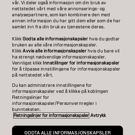
EDUCATION
vår. Vi deler også informasjon om din bruk av
nettstedet vårt med våre annonserings- og
ABOUT
analysepartnere, som kan kombinere den med
annen informasjon du har gitt dem eller som de har
samlet inn fra din bruk av tjenestene deres.
SALON FINDER
Klikk
Godta alle informasjonskapsler
hvis du godtar
BECOME A PARTNER
bruken av alle våre informasjonskapsler.
Klikk
Avvis alle informasjonskapsler
hvis du bare vil
CONTACT US
ha strengt nødvendige informasjonskapsler.
Vennligst klikk
Innstillinger for informasjonskapsler
for å tilpasse innstillingene for informasjonskapsler
på nettstedet vårt.
Imprint
Privacy Policy
Cookie Policy
Terms Of Use
Accessibility
Du kan administrere innstillingene for
informasjonskapsler ved å klikke på koblingen
Retningslinjer for
informasjonskapsler/Personvernregler i
NO | Norweian
bunnteksten.
Retningslinjer for informasjonskapsler
Avtrykk
Goldwell is part of
GODTA ALLE INFORMASJONSKAPSLER