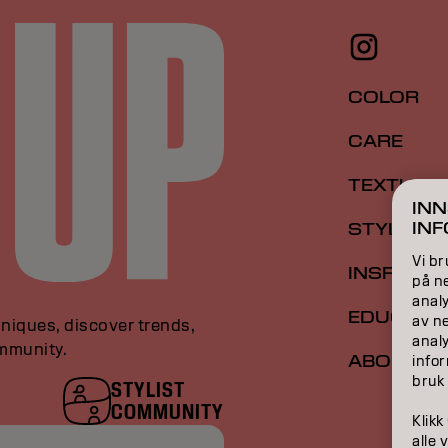
COLOR
CARE
TEXTURE
INN
IN
STYLING
Vi br
INSPIRAT
på ne
analy
EDUCATI
av n
niques, discover trends,
anal
ommunity.
ABOUT
infor
bruk
STYLIST
COMMUNITY
Klikk
alle 