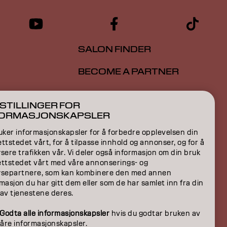
SALON FINDER
BECOME A PARTNER
CONTACT US
STILLINGER FOR
FORMASJONSKAPSLER
uker informasjonskapsler for å forbedre opplevelsen din
ION
ttstedet vårt, for å tilpasse innhold og annonser, og for å
sere trafikken vår. Vi deler også informasjon om din bruk
ON
ettstedet vårt med våre annonserings- og
ysepartnere, som kan kombinere den med annen
masjon du har gitt dem eller som de har samlet inn fra din
 av tjenestene deres.
Godta alle informasjonskapsler
hvis du godtar bruken av
våre informasjonskapsler.