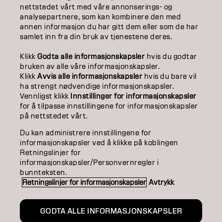
nettstedet vårt med våre annonserings- og
ABOUT
analysepartnere, som kan kombinere den med
annen informasjon du har gitt dem eller som de har
samlet inn fra din bruk av tjenestene deres.
SALON FINDER
Klikk
Godta alle informasjonskapsler
hvis du godtar
BECOME A PARTNER
bruken av alle våre informasjonskapsler.
Klikk
Avvis alle informasjonskapsler
hvis du bare vil
CONTACT US
ha strengt nødvendige informasjonskapsler.
Vennligst klikk
Innstillinger for informasjonskapsler
for å tilpasse innstillingene for informasjonskapsler
på nettstedet vårt.
Imprint
Privacy Policy
Cookie Policy
Terms Of Use
Accessibility
Du kan administrere innstillingene for
informasjonskapsler ved å klikke på koblingen
Retningslinjer for
informasjonskapsler/Personvernregler i
NO | Norweian
bunnteksten.
Retningslinjer for informasjonskapsler
Avtrykk
Goldwell is part of
GODTA ALLE INFORMASJONSKAPSLER