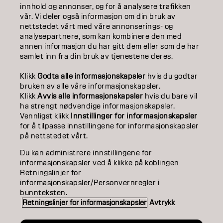
innhold og annonser, og for å analysere trafikken
EDUCATION
vår. Vi deler også informasjon om din bruk av
nettstedet vårt med våre annonserings- og
ABOUT
analysepartnere, som kan kombinere den med
annen informasjon du har gitt dem eller som de har
samlet inn fra din bruk av tjenestene deres.
SALON FINDER
Klikk
Godta alle informasjonskapsler
hvis du godtar
BECOME A PARTNER
bruken av alle våre informasjonskapsler.
Klikk
Avvis alle informasjonskapsler
hvis du bare vil
CONTACT US
ha strengt nødvendige informasjonskapsler.
Vennligst klikk
Innstillinger for informasjonskapsler
for å tilpasse innstillingene for informasjonskapsler
på nettstedet vårt.
Imprint
Privacy Policy
Cookie Policy
Terms Of Use
Accessibility
Du kan administrere innstillingene for
informasjonskapsler ved å klikke på koblingen
Retningslinjer for
informasjonskapsler/Personvernregler i
NO | Norweian
bunnteksten.
Retningslinjer for informasjonskapsler
Avtrykk