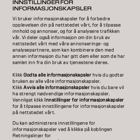
INNSTILLINGER FOR
INFORMASJONSKAPSLER
STYLING
Vi bruker informasjonskapsler for å forbedre
INSPIRATION
opplevelsen din på nettstedet vårt, for å tilpasse
innhold og annonser, og for å analysere trafikken
EDUCATION
vår. Vi deler også informasjon om din bruk av
nettstedet vårt med våre annonserings- og
analysepartnere, som kan kombinere den med
ABOUT
annen informasjon du har gitt dem eller som de har
samlet inn fra din bruk av tjenestene deres.
SALON FINDER
Klikk
Godta alle informasjonskapsler
hvis du godtar
BECOME A PARTNER
bruken av alle våre informasjonskapsler.
Klikk
Avvis alle informasjonskapsler
hvis du bare vil
CONTACT US
ha strengt nødvendige informasjonskapsler.
Vennligst klikk
Innstillinger for informasjonskapsler
for å tilpasse innstillingene for informasjonskapsler
på nettstedet vårt.
Imprint
Privacy Policy
Cookie Policy
Terms Of Use
Accessibility
Du kan administrere innstillingene for
informasjonskapsler ved å klikke på koblingen
Retningslinjer for