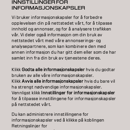
INNSTILLINGER FOR
INFORMASJONSKAPSLER
STYLING
Vi bruker informasjonskapsler for å forbedre
INSPIRATION
opplevelsen din på nettstedet vårt, for å tilpasse
innhold og annonser, og for å analysere trafikken
EDUCATION
vår. Vi deler også informasjon om din bruk av
nettstedet vårt med våre annonserings- og
analysepartnere, som kan kombinere den med
ABOUT
annen informasjon du har gitt dem eller som de har
samlet inn fra din bruk av tjenestene deres.
SALON FINDER
Klikk
Godta alle informasjonskapsler
hvis du godtar
BECOME A PARTNER
bruken av alle våre informasjonskapsler.
Klikk
Avvis alle informasjonskapsler
hvis du bare vil
CONTACT US
ha strengt nødvendige informasjonskapsler.
Vennligst klikk
Innstillinger for informasjonskapsler
for å tilpasse innstillingene for informasjonskapsler
på nettstedet vårt.
Imprint
Privacy Policy
Cookie Policy
Terms Of Use
Accessibility
Du kan administrere innstillingene for
informasjonskapsler ved å klikke på koblingen
Retningslinjer for