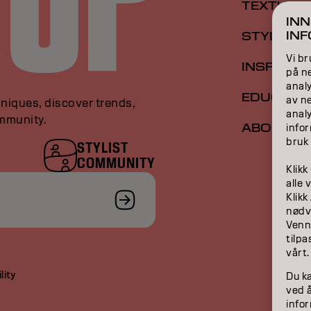
TEXTURE
INN
IN
STYLING
Vi br
INSPIRAT
på ne
analy
EDUCATI
av n
niques, discover trends,
anal
ommunity.
ABOUT
infor
bruk
STYLIST
COMMUNITY
Klikk
alle 
Klikk
nødv
Vennl
tilpa
vårt.
lity
Du ka
ved å
info