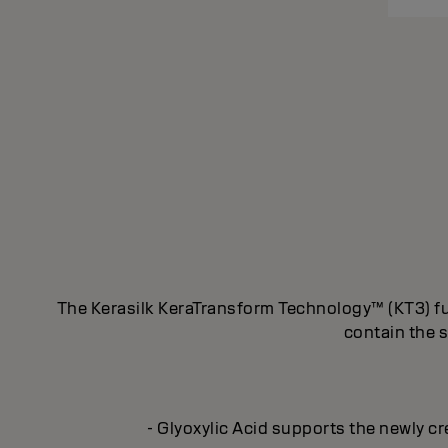
The Kerasilk KeraTransform Technology™ (KT3) fus
contain the s
- Glyoxylic Acid supports the newly cr