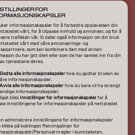
CONTACT US
STILLINGER FOR
FORMASJONSKAPSLER
uker informasjonskapsler for å forbedre opplevelsen din
ION
ttstedet vårt, for å tilpasse innhold og annonser, og for å
sere trafikken vår. Vi deler også informasjon om din bruk
ON
ettstedet vårt med våre annonserings- og
ysepartnere, som kan kombinere den med annen
masjon du har gitt dem eller som de har samlet inn fra din
 av tjenestene deres.
Godta alle informasjonskapsler
hvis du godtar bruken av
våre informasjonskapsler.
Avvis alle informasjonskapsler
hvis du bare vil ha strengt
endige informasjonskapsler.
igst klikk
Innstillinger for informasjonskapsler
for å
sse innstillingene for informasjonskapsler på nettstedet
NO | Norweian
n administrere innstillingene for informasjonskapsler
 klikke på koblingen Retningslinjer for
rmasjonskapsler/Personvernregler i bunnteksten.