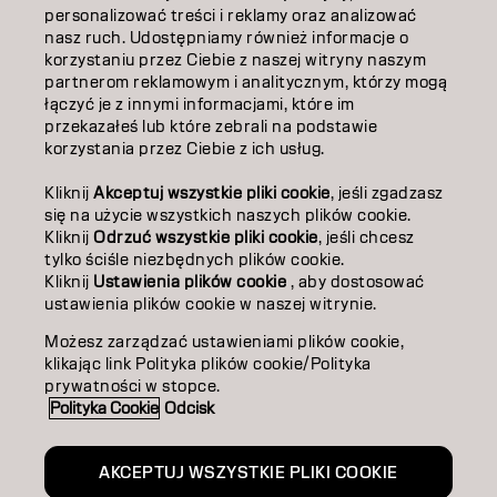
personalizować treści i reklamy oraz analizować
O NAS
nasz ruch. Udostępniamy również informacje o
korzystaniu przez Ciebie z naszej witryny naszym
ZOSTAŃ PARTNEREM
partnerom reklamowym i analitycznym, którzy mogą
łączyć je z innymi informacjami, które im
przekazałeś lub które zebrali na podstawie
SKONTAKTUJ SIĘ Z NAMI
korzystania przez Ciebie z ich usług.
Kliknij
Akceptuj wszystkie pliki cookie
, jeśli zgadzasz
Kontakt
Polityka prywatności
się na użycie wszystkich naszych plików cookie.
Kliknij
Odrzuć wszystkie pliki cookie
, jeśli chcesz
Polityka dotycząca plików cookie
Warunki użytkowania
tylko ściśle niezbędnych plików cookie.
Dostępność
Kliknij
Ustawienia plików cookie
, aby dostosować
Zaangażowanie na rzecz zrównoważonego rozwoju
ustawienia plików cookie w naszej witrynie.
Możesz zarządzać ustawieniami plików cookie,
klikając link Polityka plików cookie/Polityka
PO | Polish
prywatności w stopce.
Polityka Cookie
Odcisk
Goldwell jest częścią
AKCEPTUJ WSZYSTKIE PLIKI COOKIE