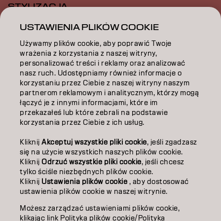
STYLIZACJA
USTAWIENIA PLIKÓW COOKIE
INSPIRACJA
Używamy plików cookie, aby poprawić Twoje
EDUKACJA
wrażenia z korzystania z naszej witryny,
personalizować treści i reklamy oraz analizować
O NAS
nasz ruch. Udostępniamy również informacje o
korzystaniu przez Ciebie z naszej witryny naszym
ZOSTAŃ PARTNEREM
partnerom reklamowym i analitycznym, którzy mogą
łączyć je z innymi informacjami, które im
przekazałeś lub które zebrali na podstawie
SKONTAKTUJ SIĘ Z NAMI
korzystania przez Ciebie z ich usług.
Kliknij
Akceptuj wszystkie pliki cookie
, jeśli zgadzasz
Kontakt
Polityka prywatności
się na użycie wszystkich naszych plików cookie.
Kliknij
Odrzuć wszystkie pliki cookie
, jeśli chcesz
Polityka dotycząca plików cookie
Warunki użytkowania
tylko ściśle niezbędnych plików cookie.
Dostępność
Kliknij
Ustawienia plików cookie
, aby dostosować
Zaangażowanie na rzecz zrównoważonego rozwoju
ustawienia plików cookie w naszej witrynie.
Możesz zarządzać ustawieniami plików cookie,
klikając link Polityka plików cookie/Polityka
PO | Polish