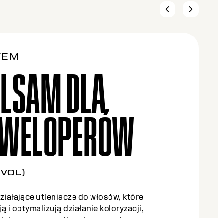
TEM
LSAM DLA
EWELOPERÓW
 VOL.)
działające utleniacze do włosów, które
ą i optymalizują działanie koloryzacji,