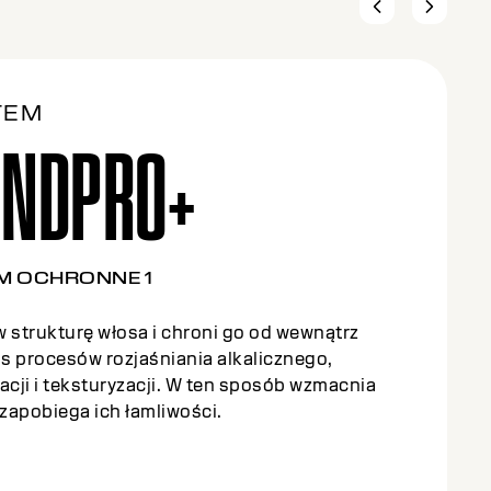
TEM
ONDPRO+
WIAJĄCY ŚRODEK WZMOCNIENIA 2
, intensywny zabieg, który wzmacnia wiązania
rz włosów. Każde włókno włosów jest
ione i głęboko odżywione.