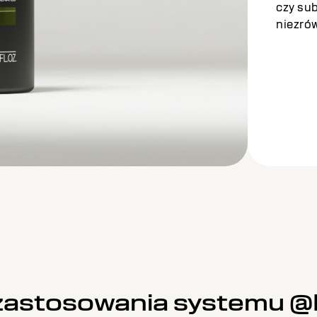
czy sub
niezró
z zastosowania systemu 