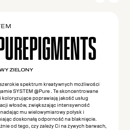
TEM
PUREPIGMENTS
L BLUE
 szerokie spektrum kreatywnych możliwości
 gamie SYSTEM @Pure . Te skoncentrowane
 koloryzujące poprawiają jakość usług
zacji włosów, zwiększając intensywność
, nadając mu wielowymiarowy połysk i
iając doskonałą odporność na blaknięcie.
żnie od tego, czy zależy Ci na żywych barwach,