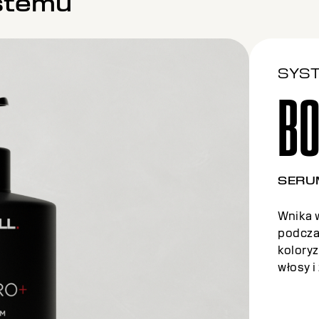
stemu
SYS
B
ODŻY
Bogaty
wewnąt
wzmocn