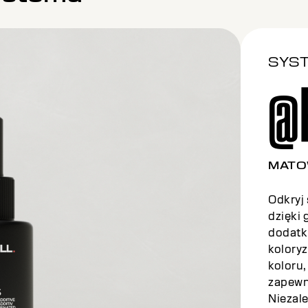
SYS
@
PEAR
Odkryj
dzięki
dodatki
kolory
koloru
zapewn
Niezale