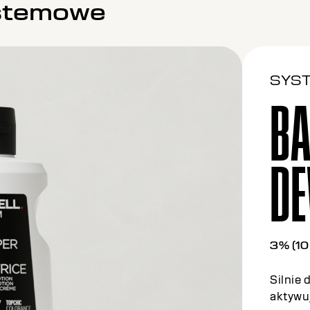
ystemowe
SYS
BA
D
6% (20
Silnie 
aktywuj