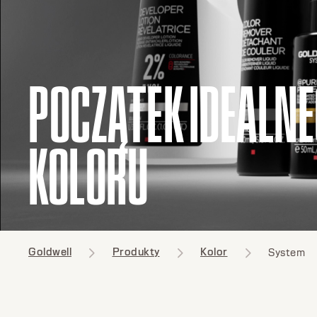
POCZĄTEK IDEALN
KOLORU
Goldwell
Produkty
Kolor
System