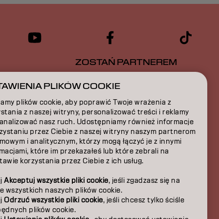
ZOSTAŃ PARTNEREM
CJA
SKONTAKTUJ SIĘ Z NAMI
AWIENIA PLIKÓW COOKIE
amy plików cookie, aby poprawić Twoje wrażenia z
A
stania z naszej witryny, personalizować treści i reklamy
 analizować nasz ruch. Udostępniamy również informacje
JA
rzystaniu przez Ciebie z naszej witryny naszym partnerom
mowym i analitycznym, którzy mogą łączyć je z innymi
JA
macjami, które im przekazałeś lub które zebrali na
awie korzystania przez Ciebie z ich usług.
A
ij
Akceptuj wszystkie pliki cookie
, jeśli zgadzasz się na
e wszystkich naszych plików cookie.
ij
Odrzuć wszystkie pliki cookie
, jeśli chcesz tylko ściśle
będnych plików cookie.