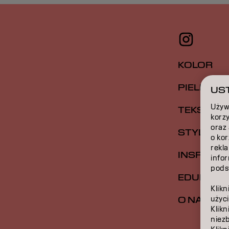
KOLOR
PIELĘGNA
UST
Używ
TEKSTUR
korzy
oraz
STYLIZAC
o ko
rekla
INSPIRAC
infor
podst
EDUKACJ
Klikn
użyci
O NAS
Klikn
niez