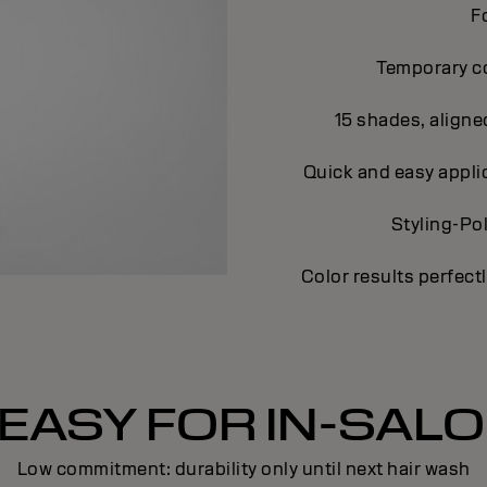
F
Temporary co
15 shades, aligne
Quick and easy applic
Styling-Po
Color results perfect
EASY FOR IN-SAL
Low commitment: durability only until next hair wash