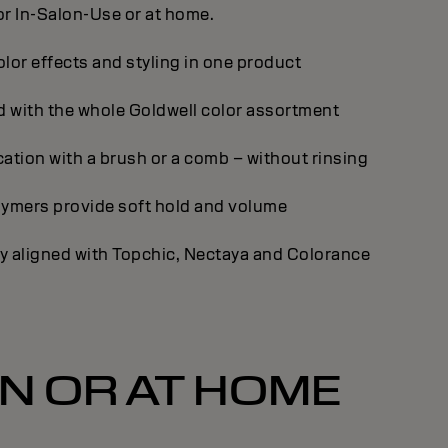
or In-Salon-Use or at home.
lor effects and styling in one product
d with the whole Goldwell color assortment
ation with a brush or a comb – without rinsing
lymers provide soft hold and volume
ly aligned with Topchic, Nectaya and Colorance
ON OR AT HOME